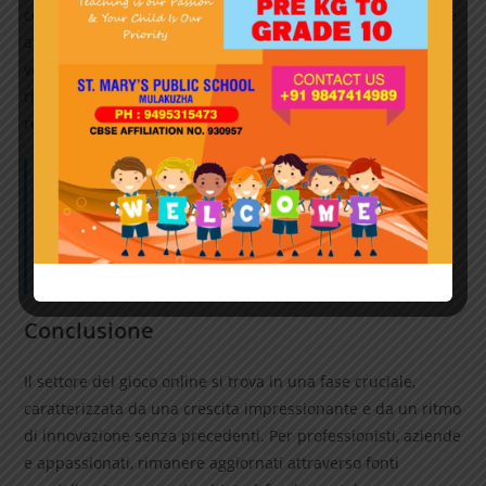
consolidamento delle tecnologie emergenti e una maggiore
attenzione alla responsabilità sociale. Le aziende che
vogliono essere all’avanguardia devono investire nella
ricerca, nella formazione del personale e nel rispetto dei
requisiti normativi.
“L’innovazione rappresenta il pilastro fondamentale per
interpretare le sfide di un mercato in continua evoluzione.
La capacità di adattarsi rapidamente e di adottare
tecnologie all’avanguardia può determinare il successo o il
fallimento di un’azienda nel settore del gioco digitale.”
Conclusione
Il settore del gioco online si trova in una fase cruciale,
caratterizzata da una crescita impressionante e da un ritmo
di innovazione senza precedenti. Per professionisti, aziende
e appassionati, rimanere aggiornati attraverso fonti