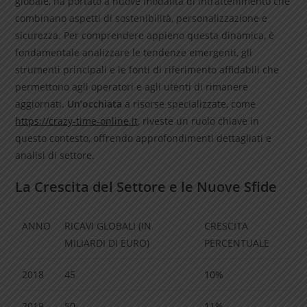
globale, ha portato a nuove modalità di intrattenimento che
combinano aspetti di sostenibilità, personalizzazione e
sicurezza. Per comprendere appieno questa dinamica, è
fondamentale analizzare le tendenze emergenti, gli
strumenti principali e le fonti di riferimento affidabili che
permettono agli operatori e agli utenti di rimanere
aggiornati.
Un’occhiata
a risorse specializzate, come
https://crazy-time-online.it
, riveste un ruolo chiave in
questo contesto, offrendo approfondimenti dettagliati e
analisi di settore.
La Crescita del Settore e le Nuove Sfide
ANNO
RICAVI GLOBALI (IN
CRESCITA
MILIARDI DI EURO)
PERCENTUALE
2018
45
10%
2019
50
11%