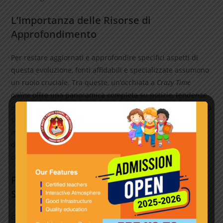
L’Importanza delle Risorse di
Approfondimento
Per restare aggiornati e approfondire specifici aspetti di
questa evoluzione, fonti affidabili e specializzate assumono
un ruolo cruciale. Tra queste, un’occhiata a
Crazy Time
online
offre una panoramica completa su notizie, tendenze
e analisi dettagliate del settore, con particolare attenzione a
strategie di gioco innovative, normative e sondaggi di
mercato. Incorporare queste risorse nelle analisi permette
di offrire un quadro più articolato e basato su evidenze
concrete, rafforzando l’autorevolezza dei contenuti.
Prospettive Future e Strategie di
Successo
Guardando avanti, il settore si orienta verso un