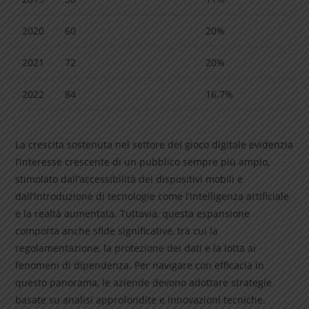
2020
60
20%
2021
72
20%
2022
84
16.7%
La crescita sostenuta nel settore del gioco digitale evidenzia
l’interesse crescente di un pubblico sempre più ampio,
stimolato dall’accessibilità dei dispositivi mobili e
dall’introduzione di tecnologie come l’intelligenza artificiale
e la realtà aumentata. Tuttavia, questa espansione
comporta anche sfide significative, tra cui la
regolamentazione, la protezione dei dati e la lotta ai
fenomeni di dipendenza. Per navigare con efficacia in
questo panorama, le aziende devono adottare strategie
basate su analisi approfondite e innovazioni tecniche.