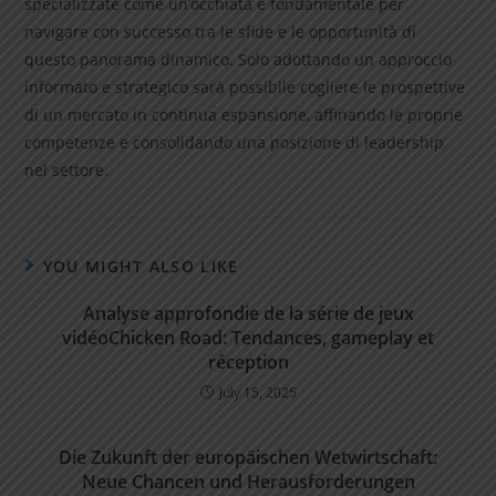
specializzate come un’occhiata è fondamentale per
navigare con successo tra le sfide e le opportunità di
questo panorama dinamico. Solo adottando un approccio
informato e strategico sarà possibile cogliere le prospettive
di un mercato in continua espansione, affinando le proprie
competenze e consolidando una posizione di leadership
nel settore.
YOU MIGHT ALSO LIKE
Analyse approfondie de la série de jeux
vidéoChicken Road: Tendances, gameplay et
réception
July 15, 2025
Die Zukunft der europäischen Wetwirtschaft:
Neue Chancen und Herausforderungen