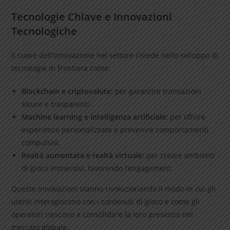
Tecnologie Chiave e Innovazioni
Tecnologiche
Il cuore dell’innovazione nel settore risiede nello sviluppo di
tecnologie di frontiera come:
Blockchain e criptovalute:
per garantire transazioni
sicure e trasparenti.
Machine learning e intelligenza artificiale:
per offrire
esperienze personalizzate e prevenire comportamenti
compulsivi.
Realtà aumentata e realtà virtuale:
per creare ambienti
di gioco immersivi, favorendo l’engagement.
Queste innovazioni stanno rivoluzionando il modo in cui gli
utenti interagiscono con i contenuti di gioco e come gli
operatori riescono a consolidare la loro presenza nel
mercato globale.