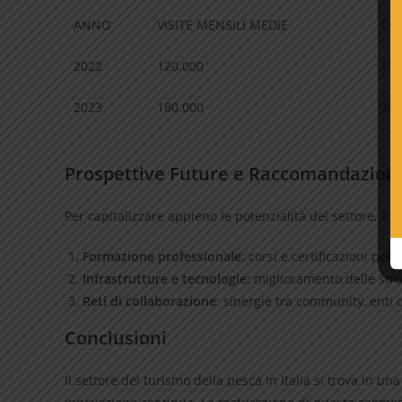
ANNO
VISITE MENSILI MEDIE
CO
2022
120.000
15.
2023
180.000
22.
Prospettive Future e Raccomandazioni
Per capitalizzare appieno le potenzialità del settore, è i
Formazione professionale
: corsi e certificazioni per
Infrastrutture e tecnologie
: miglioramento delle stru
Reti di collaborazione
: sinergie tra community, enti 
Conclusioni
Il settore del turismo della pesca in Italia si trova in u