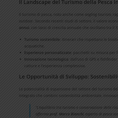
Il Landscape del Turismo della Pesca in
Il turismo di pesca, noto anche come
angling tourism
, ra
outdoor. Secondo recenti studi di settore, il valore econ
annui
, con tassi di crescita annuale che oscillano tra il 
Turismo sostenibile
: itinerari che rispettano le bio
acquatiche.
Esperienze personalizzate
: pacchetti su misura per f
Innovazione tecnologica
: dall’uso di GPS e fishfinde
catture e l’esperienza complessiva.
Le Opportunità di Sviluppo: Sostenibili
Le potenzialità di espansione del settore del turismo de
integrato che combini sostenibilità ambientale, innovaz
“L’equilibrio tra turismo e conservazione delle ris
afferma
prof. Marco Bianchi
, esperto di pesca so