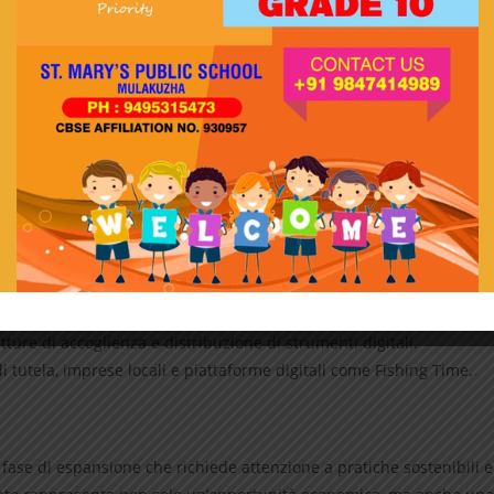
MMUNITY ISCRITTI
EVENTI ORGANIZZATI
000
25
000
40
 per Stakeholder
mprescindibile che gli attori pubblici e privati investano in:
 guide di pesca, operatori turistici e tecnici ambientali.
tture di accoglienza e distribuzione di strumenti digitali.
di tutela, imprese locali e piattaforme digitali come Fishing Time.
na fase di espansione che richiede attenzione a pratiche sostenibili e