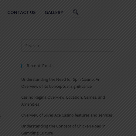
CONTACT US
GALLERY
Recent Posts
Understanding the Need for Spin Casino: An
Overview of its Conceptual Significance
Casino Regina Overview: Location, Games, and
Amenities
Overview of Silver Ace Casino features and services.
e
Understanding the Concept of Chicken Road in
Gambling Culture