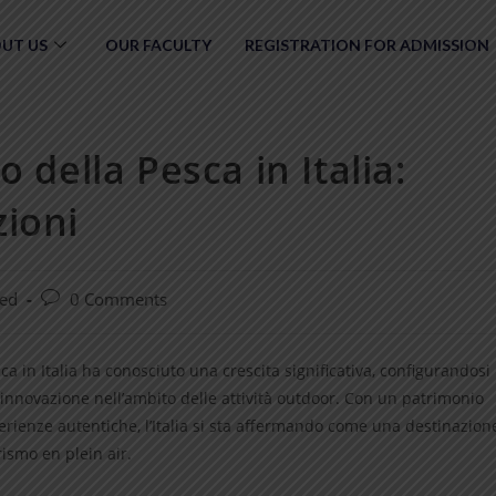
UT US
OUR FACULTY
REGISTRATION FOR ADMISSION
 della Pesca in Italia:
ioni
zed
0 Comments
ca in Italia ha conosciuto una crescita significativa, configurandosi
 innovazione nell’ambito delle attività outdoor. Con un patrimonio
rienze autentiche, l’Italia si sta affermando come una destinazion
rismo en plein air.