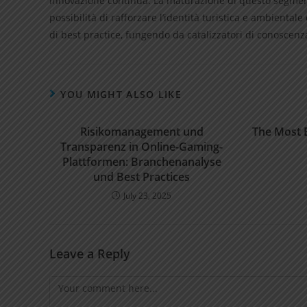
innovazione continua. La maturazione di questo segme
possibilità di rafforzare l’identità turistica e ambient
di best practice, fungendo da catalizzatori di conoscenz
YOU MIGHT ALSO LIKE
Risikomanagement und
The Most 
Transparenz in Online-Gaming-
Plattformen: Branchenanalyse
und Best Practices
July 23, 2025
Leave a Reply