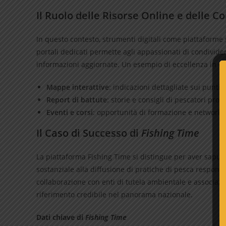
Il Ruolo delle Risorse Online e delle 
In questo contesto, strumenti digitali come piattaforme
portali dedicati permette agli appassionati di condivid
informazioni aggiornate. Un esempio di eccellenza in 
Mappe interattive
: indicazioni dettagliate sui punti
Report di battute
: storie e consigli di pescatori prof
Eventi e corsi
: opportunità di formazione e networki
Il Caso di Successo di
Fishing Time
La piattaforma Fishing Time si distingue per aver sapu
sostanziale alla diffusione di pratiche di pesca responsa
collaborazione con enti di tutela ambientale e associazio
riferimento credibile nel panorama nazionale.
Dati chiave di
Fishing Time