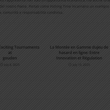
nto rappresenta non solo un’opportunità economica, ma anche una
ale del nostro Paese. Portali come Fishing Time incarnano un esempio
a, comunità e responsabilità condivisa.
Exciting Tournaments
La Montée en Gamme dujeu de
at
hasard en ligne: Entre
gouden
Innovation et Régulation
July 8, 2025
July 15, 2025