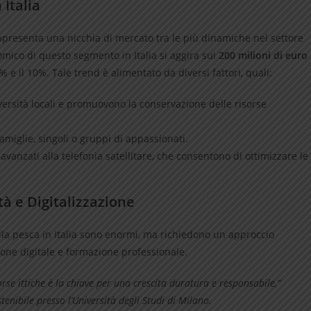
 Italia
ppresenta una nicchia di mercato tra le più dinamiche nel settore
omico di questo segmento in Italia si aggira sui
200 milioni di euro
5% e il 10%. Tale trend è alimentato da diversi fattori, quali:
diversità locali e promuovono la conservazione delle risorse
amiglie, singoli o gruppi di appassionati.
r avanzati alla telefonia satellitare, che consentono di ottimizzare le
tà e Digitalizzazione
lla pesca in Italia sono enormi, ma richiedono un approccio
ione digitale e formazione professionale.
orse ittiche è la chiave per una crescita duratura e responsabile,”
stenibile presso l’Università degli Studi di Milano.