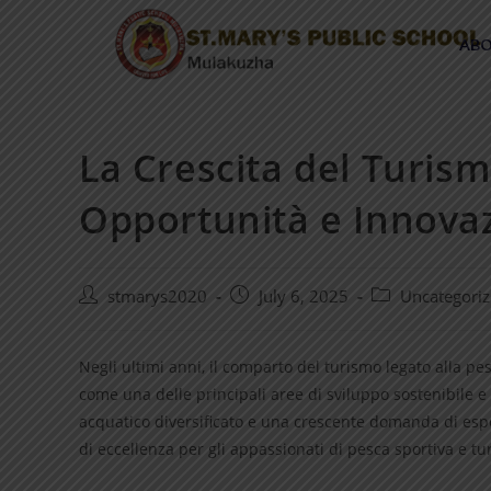
ABO
La Crescita del Turismo
Opportunità e Innovaz
stmarys2020
July 6, 2025
Uncategori
Negli ultimi anni, il comparto del turismo legato alla pes
come una delle principali aree di sviluppo sostenibile e
acquatico diversificato e una crescente domanda di espe
di eccellenza per gli appassionati di pesca sportiva e tu