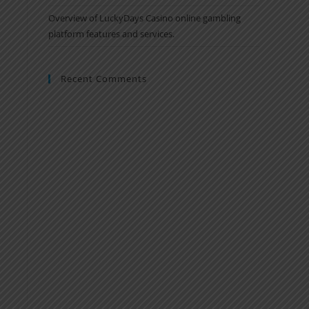
Overview of LuckyDays Casino online gambling
platform features and services.
Recent Comments