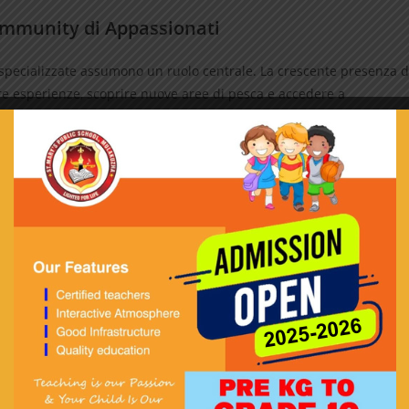
Community di Appassionati
 specializzate assumono un ruolo centrale. La crescente presenza d
ere esperienze, scoprire nuove aree di pesca e accedere a
questo ambito è
Fishing Time
, un portale leader in Italia che integra:
 di pesca più promettenti.
essionisti e amatoriali.
ng.
to creare una comunità solida e informata, contribuendo in modo
bile e sostenibile. Attraverso approcci innovativi, come la
ni di pesca sportiva, il portale si posiziona come un punto di