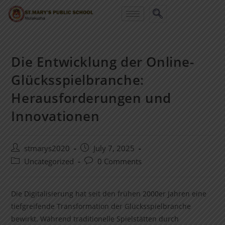
Die Entwicklung der Online-
Glücksspielbranche:
Herausforderungen und
Innovationen
stmarys2020
July 7, 2025
Uncategorized
0 Comments
Die Digitalisierung hat seit den frühen 2000er Jahren eine
tiefgreifende Transformation der Glücksspielbranche
bewirkt. Während traditionelle Spielstätten durch