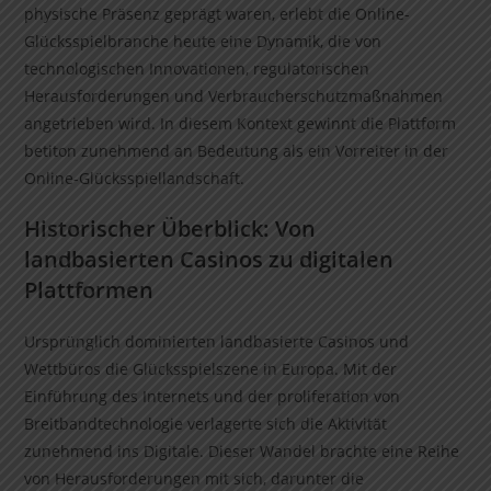
physische Präsenz geprägt waren, erlebt die Online-
Glücksspielbranche heute eine Dynamik, die von
technologischen Innovationen, regulatorischen
Herausforderungen und Verbraucherschutzmaßnahmen
angetrieben wird. In diesem Kontext gewinnt die Plattform
betiton zunehmend an Bedeutung als ein Vorreiter in der
Online-Glücksspiellandschaft.
Historischer Überblick: Von
landbasierten Casinos zu digitalen
Plattformen
Ursprünglich dominierten landbasierte Casinos und
Wettbüros die Glücksspielszene in Europa. Mit der
Einführung des Internets und der proliferation von
Breitbandtechnologie verlagerte sich die Aktivität
zunehmend ins Digitale. Dieser Wandel brachte eine Reihe
von Herausforderungen mit sich, darunter die