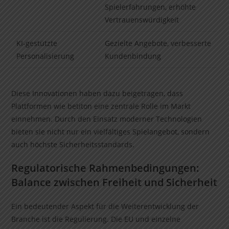
Spielerfahrungen, erhöhte
Vertrauenswürdigkeit
KI-gestützte
Gezielte Angebote, verbesserte
Personalisierung
Kundenbindung
Diese Innovationen haben dazu beigetragen, dass
Plattformen wie betiton eine zentrale Rolle im Markt
einnehmen. Durch den Einsatz moderner Technologien
bieten sie nicht nur ein vielfältiges Spielangebot, sondern
auch höchste Sicherheitsstandards.
Regulatorische Rahmenbedingungen:
Balance zwischen Freiheit und Sicherheit
Ein bedeutender Aspekt für die Weiterentwicklung der
Branche ist die Regulierung. Die EU und einzelne