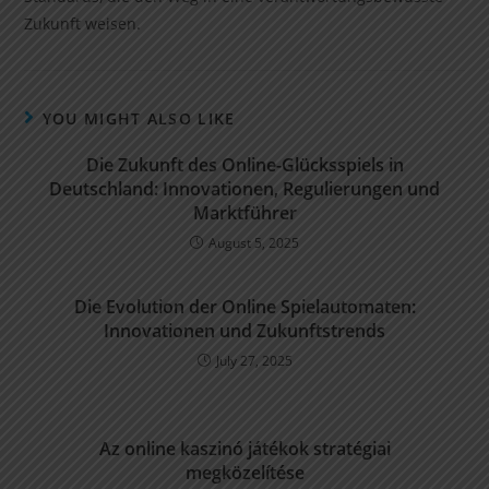
Zukunft weisen.
YOU MIGHT ALSO LIKE
Die Zukunft des Online-Glücksspiels in
Deutschland: Innovationen, Regulierungen und
Marktführer
August 5, 2025
Die Evolution der Online Spielautomaten:
Innovationen und Zukunftstrends
July 27, 2025
Az online kaszinó játékok stratégiai
megközelítése