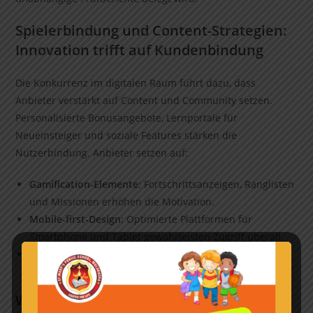
Spielerbindung und Content-Strategien:
Innovation trifft auf Kundenbindung
Die Konkurrenz im digitalen Raum führt dazu, dass
Anbieter verstärkt auf Content und Community setzen.
Personalisierte Bonusangebote, Lernportale für
Neueinsteiger und soziale Features stärken die
Nutzerbindung. Anbieter setzen auf:
Gamification-Elemente
: Fortschrittsanzeigen, Ranglisten
und Missionen erhöhen die Motivation.
Mobile-first-Design
: Optimierte Plattformen für
Smartphone und Tablet gewährleisten Zugriff überall.
Belohnungssysteme
: Treueprogramme wie VIP-Levels
oder Cashback-Angebote.
Warum die Wahl der richtigen Casino-