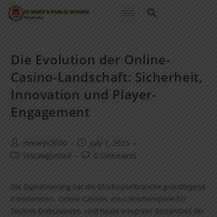
Die Evolution der Online-
Casino-Landschaft: Sicherheit,
Innovation und Player-
Engagement
stmarys2020
July 7, 2025
Uncategorized
0 Comments
Die Digitalisierung hat die Glücksspielbranche grundlegend
transformiert. Online-Casinos, einst Nischenspiele für
Technik-Enthusiasten, sind heute integraler Bestandteil der