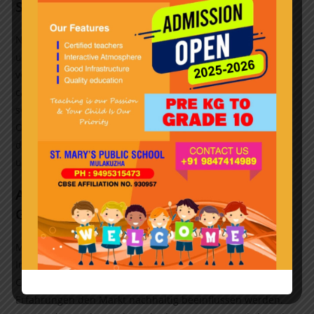
Seite entscheidend ist
Nutzer, die auf der Suche nach einer sicheren, innovativen
und fairen Plattform sind, sollten die Besonderheiten der
verfügbaren Websites genau prüfen. Webressourcen wie
casino seite besuchen bieten nicht nur kostenlose Tests,
sondern auch ausführliche Bewertungen, um die besten
Optionen zu identifizieren. Spezialisierte Anbieter punkten
durch transparente Geschäftsmodelle, vielfältige Spiele
und modernes Design.
Ausblick: Die Zukunft des Online-
Glücksspiels
Mit Blick auf die kommenden Jahre ist zu erwarten, dass
Innovationen wie Blockchain-Technologie, dezentralisierte
Casinos (DeFi) und noch immersivere Virtual-Realitäts-
Erfahrungen den Markt nachhaltig beeinflussen werden.