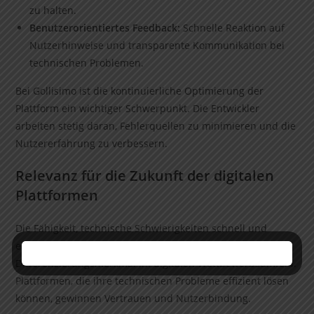
zu halten.
Benutzerorientiertes Feedback:
Schnelle Reaktion auf
Nutzerhinweise und transparente Kommunikation bei
technischen Problemen.
Bei Gollisimo ist die kontinuierliche Optimierung der
Plattform ein wichtiger Schwerpunkt. Die Entwickler
arbeiten stetig daran, Fehlerquellen zu minimieren und die
Nutzererfahrung zu verbessern.
Relevanz für die Zukunft der digitalen
Plattformen
Die Fähigkeit, technische Schwierigkeiten schnell und
effektiv zu beheben, wird zunehmend zu einem
Differenzierungsmerkmal im digitalen Wettbewerbsumfeld.
Plattformen, die ihre technischen Probleme effizient lösen
können, gewinnen Vertrauen und Nutzerbindung.