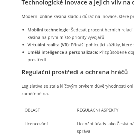
Technologické inovace a jejich vliv na 
Moderní online kasina kladou důraz na inovace, které pří
Mobilní technologie:
Šedesát procent herních relací 
kasina na první místo priority vývojářů.
Virtuální realita (VR):
Přináší pohlcující zážitky, kte
Umělá inteligence a personalizace:
Přizpůsobené dopo
prostředí.
Regulační prostředí a ochrana hráčů
Legislativa se stala klíčovým prvkem důvěryhodnosti onli
zaměřené na:
OBLAST
REGULAČNÍ ASPEKTY
Licencování
Licenční úřady jako Česká ná
správa