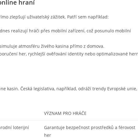
online hraní
mo zlepšují uživatelský zážitek. Patří sem například:
dnes realizují hráči přes mobilní zařízení, což posunulo mobilní
ré simuluje atmosféru živého kasina přímo z domova.
ručení her, rychlejší ověřování identity nebo optimalizované her
ne kasin. Česká legislativa, například, odráží trendy Evropské unie,
VÝZNAM PRO HRÁČE
rodní loterijní
Garantuje bezpečnost prostředků a férovost
her