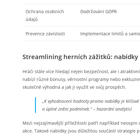
Ochrana osobních
Dodržování GDPR
údajů
Prevence závislosti
Implementace limitů a samo
Streamlining herních zážitků: nabídky
Hráči stále více hledají nejen bezpečnost, ale i atraktiv
nabízí různé bonusy, věrnostní programy nebo exkluzivní
skutečně výhodná a jak ji využít ve svůj prospěch.
„K vyhodnocení hodnoty promo nabídky je klíčové
a úplné znění podmínek.“ – hazardní analytici
Mezi nejzajímavější příležitosti patří například neospi
akce. Takové nabídky jsou důležitou součástí strategie p