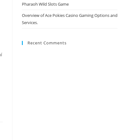
Pharaoh Wild Slots Game
Overview of Ace Pokies Casino Gaming Options and
Services.
Recent Comments
ní