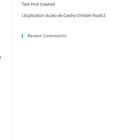
Test Post Created
LExplication du Jeu de Casino Chicken Road 2
Recent Comments
a