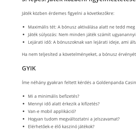
Játék közben érdemes figyelni a következőkre:
Maximális tét: A bónusz aktiválása alatt ne tedd meg
Játék súlyozás: Nem minden játék számít ugyanannyir
Lejárati idő: A bónuszoknak van lejárati ideje, ami ál
Ha nem teljesíted a követelményeket, a bónusz érvényét 
GYIK
Íme néhány gyakran feltett kérdés a Goldenpanda Casin
Mi a minimális befizetés?
Mennyi idő alatt érkezik a kifizetés?
Van-e mobil applikáció?
Hogyan tudom megváltoztatni a jelszavamat?
Elérhetőek-e élő kaszinó játékok?