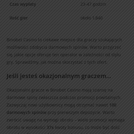
Czas wypłaty
23-47 godzin
Ilość gier
około 1,840
Binobet Casino to ciekawe miejsce dla graczy szukających
możliwości zdobycia darmowych spinów. Warto przyjrzeć
się, jakie opcje oferuje ten operator w zależności od stylu
gry. Sprawdźmy, jak można skorzystać z tych ofert.
Jeśli jesteś okazjonalnym graczem…
Okazjonalni gracze w Binobet Casino mają szansę na
darmowe spiny zwłaszcza podczas promocji powitalnych.
Zazwyczaj nowi użytkownicy mogą otrzymać nawet
100
darmowych spinów
przy pierwszym depozycie. Warto
zwrócić uwagę na wymogi obrotu – wiele promocji wymaga
obrotu w wysokości
37x
kwoty bonusu, co może być dość