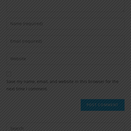
Save my name, email, and website in this browser for the
next time I comment.