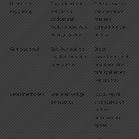
Licentie en
Garandeert dat
Gebruik maken
Regulering
het casino
van operators
voldoet aan
met een
Nederlandse wet-
vergunning van
en regelgeving
de Ksa
Game-aanbod
Speelvariatie en
Breed
kwaliteit bepalen
assortiment met
speelplezier
populaire slots,
tafelspellen en
live casino’s
Betaalmethoden
Snelle en veilige
iDEAL, PayPal,
transacties
creditcards en
andere
betrouwbare
opties