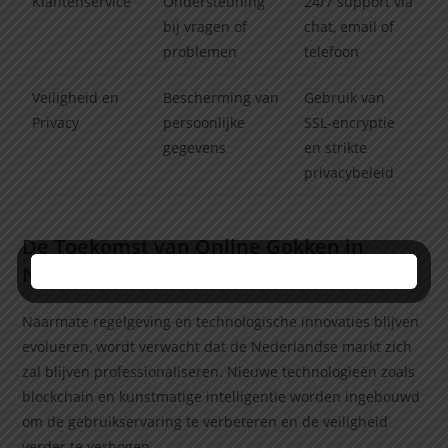
Klantenservice
Ondersteuning
24/7 support via
bij vragen of
chat, email of
problemen
telefoon
Veiligheid en
Bescherming van
Gebruik van
Privacy
persoonlijke
SSL-encryptie
gegevens
en strikte
privacybeleid
De Toekomst van Online Gokken in
Nederland
Naarmate regelgeving en technologische innovaties blijven
evolueren, wordt verwacht dat de Nederlandse markt zich
zal blijven professionaliseren. Nieuwe technologieën zoals
blockchain en kunstmatige intelligentie worden ingebouwd
om de gebruikservaring te verbeteren en de veiligheid
verder te verhogen.