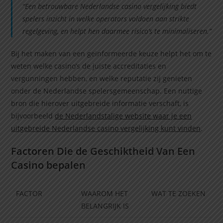
“Een betrouwbare Nederlandse casino vergelijking biedt
spelers inzicht in welke operators voldoen aan strikte
regelgeving, en helpt hen daarmee risico’s te minimaliseren.”
Bij het maken van een geïnformeerde keuze helpt het om te
weten welke casino’s de juiste accreditaties en
vergunningen hebben, en welke reputatie zij genieten
onder de Nederlandse spelersgemeenschap. Een nuttige
bron die hierover uitgebreide informatie verschaft, is
bijvoorbeeld
de Nederlandstalige website waar je een
uitgebreide Nederlandse casino vergelijking kunt vinden
.
Factoren Die de Geschiktheid Van Een
Casino bepalen
FACTOR
WAAROM HET
WAT TE ZOEKEN
BELANGRIJK IS