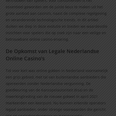
vertrouwen van spelers. Voor consumenten is het
essentieel geworden om de juiste keus te maken uit het
grote aanbod aan casino’s, naast de complexe regelgeving
en veranderende technologische trends. In dit artikel
duiken we diep in deze evolutie en bieden we waardevolle
inzichten voor spelers die op zoek zijn naar een veilige en
betrouwbare online casino-ervaring.
De Opkomst van Legale Nederlandse
Online Casino’s
Tot voor kort was online gokken in Nederland voornamelijk
een grijs gebied, met tal van buitenlandse aanbieders die
opereerden zonder Nederlandse vergunning. De
goedkeuring van de Kansspelautoriteit (Ksa) en de
inwerkingtreding van de nieuwe gokwet in april 2021
markeerden een keerpunt. Nu kunnen erkende operators
legaal aanbieden, onder strenge voorwaarden die gericht
zijn op spelerbescherming en transparantie.