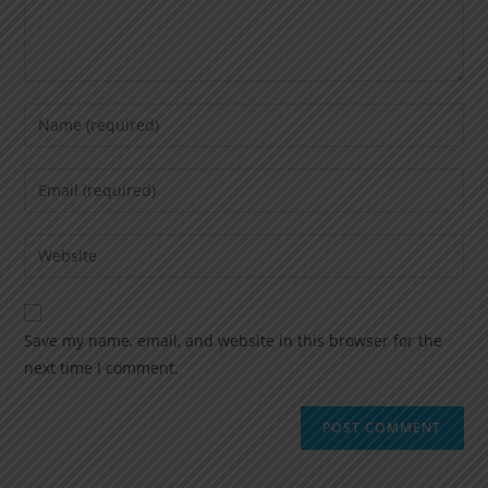
Save my name, email, and website in this browser for the
next time I comment.