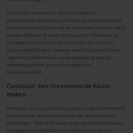
Voor spelers betekent dit dat betrouwbare en
gecertificeerde operators zich blijven onderscheiden door
transparante bedrijfsvoering en innovatieve functies. Het is
daarom altijd aan te raden om je goed te informeren via
betrouwbare bronnen en te vertrouwen op recente én
actuele vergelijkingen. Daarvoor wordt bijvoorbeeld deze
uitgebreide Nederlandse casino vergelijking vaak als
referentie gebruikt, gezien de diepgang en
betrouwbaarheid.
Conclusie: Een Verantwoorde Keuze
maken
Het kiezen van het juiste online casino in Nederland vereist
aandacht voor detail en het maken van geïnformeerde
beslissingen. Door te focussen op gereguleerde operators,
een gevarieerd spelaanbod en goede service, kunnen