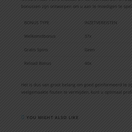
bonussen zijn ontworpen om u aan te moedigen te spel
BONUS TYPE
INZETVEREISTEN
Welkomstbonus
37x
Gratis Spins
Geen
Reload Bonus
40x
Het is dus van groot belang om goed geïnformeerd te z
veelgemaakte fouten te vermijden, kunt u optimaal pro
YOU MIGHT ALSO LIKE