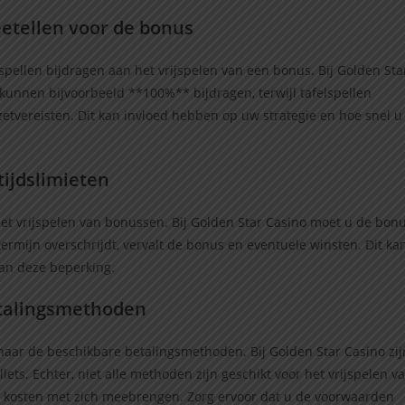
eetellen voor de bonus
spellen bijdragen aan het vrijspelen van een bonus. Bij Golden Sta
ts kunnen bijvoorbeeld **100%** bijdragen, terwijl tafelspellen
tvereisten. Dit kan invloed hebben op uw strategie en hoe snel u
ijdslimieten
het vrijspelen van bonussen. Bij Golden Star Casino moet u de bon
rmijn overschrijdt, vervalt de bonus en eventuele winsten. Dit ka
 van deze beperking.
etalingsmethoden
naar de beschikbare betalingsmethoden. Bij Golden Star Casino zij
llets. Echter, niet alle methoden zijn geschikt voor het vrijspelen v
kosten met zich meebrengen. Zorg ervoor dat u de voorwaarden