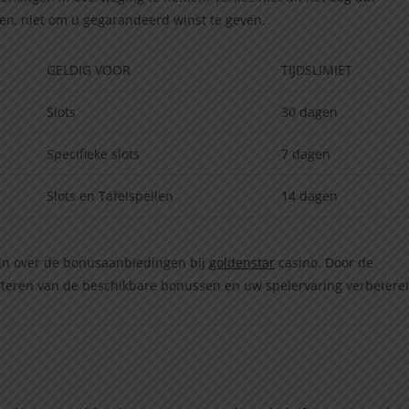
en, niet om u gegarandeerd winst te geven.
GELDIG VOOR
TIJDSLIMIET
Slots
30 dagen
Specifieke slots
7 dagen
Slots en Tafelspellen
14 dagen
ijn over de bonusaanbiedingen bij
goldenstar
casino. Door de
fiteren van de beschikbare bonussen en uw spelervaring verbetere