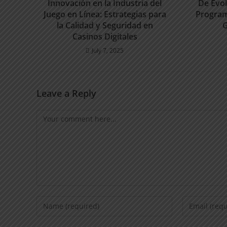
Innovación en la Industria del
De Evol
Juego en Línea: Estrategias para
Program
la Calidad y Seguridad en
G
Casinos Digitales
July 7, 2025
Leave a Reply