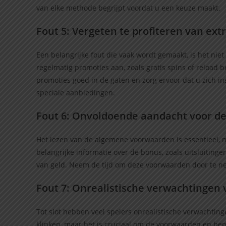
van elke methode begrijpt voordat u een keuze maakt.
Fout 5: Vergeten te profiteren van ex
Een belangrijke fout die vaak wordt gemaakt, is het nie
regelmatig promoties aan, zoals gratis spins of reload 
promoties goed in de gaten en zorg ervoor dat u zich in
speciale aanbiedingen.
Fout 6: Onvoldoende aandacht voor d
Het lezen van de algemene voorwaarden is essentieel, 
belangrijke informatie over de bonus, zoals uitsluiting
van geld. Neem de tijd om deze voorwaarden door te ne
Fout 7: Onrealistische verwachtingen
Tot slot hebben veel spelers onrealistische verwachti
klinken, maar het is cruciaal om de voorwaarden en bep