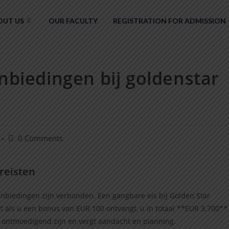
OUT US
OUR FACULTY
REGISTRATION FOR ADMISSION
biedingen bij goldenstar
0 Comments
reisten
anbiedingen zijn verbonden. Een gangbare eis bij Golden Star
at als u een bonus van EUR 100 ontvangt, u in totaal **EUR 3.700**
 ontmoedigend zijn en vergt aandacht en planning.