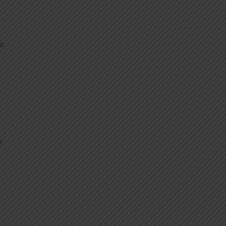
να
ι
υ