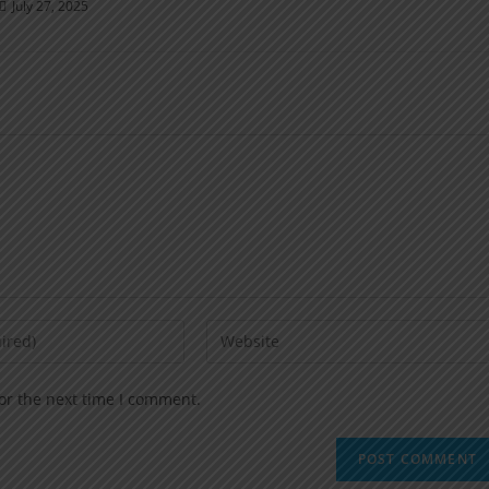
July 27, 2025
or the next time I comment.