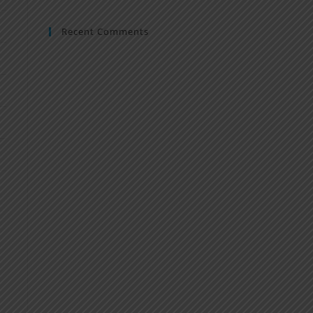
Recent Comments