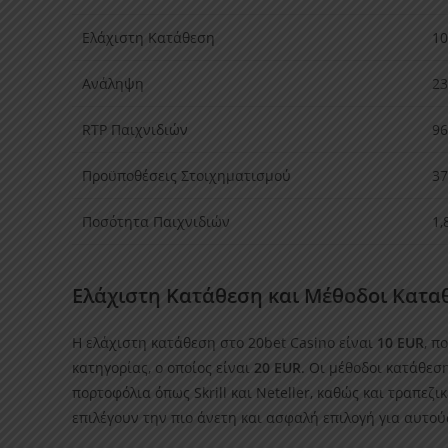
Ελάχιστη Κατάθεση
10
Ανάληψη
23
RTP Παιχνιδιών
96
Προϋποθέσεις Στοιχηματισμού
37
Ποσότητα Παιχνιδιών
1,
Ελάχιστη Κατάθεση και Μέθοδοι Κατα
Η ελάχιστη κατάθεση στο 20bet Casino είναι
10 EUR
, π
κατηγορίας, ο οποίος είναι
20 EUR
. Οι μέθοδοι κατάθεσ
πορτοφόλια όπως Skrill και Neteller, καθώς και τραπεζι
επιλέγουν την πιο άνετη και ασφαλή επιλογή για αυτού