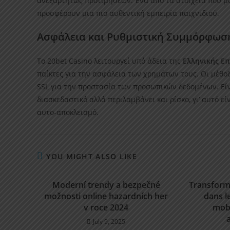
ανεξαρτήτως προτιμήσεων. Ένα από τα στοιχεία που μο
προσφέρουν μια πιο αυθεντική εμπειρία παιχνιδιού.
Ασφάλεια και Ρυθμιστική Συμμόρφωσ
Το 20bet Casino λειτουργεί υπό άδεια της
Ελληνικής Ε
παίκτες για την ασφάλεια των χρημάτων τους. Οι μέθ
SSL για την προστασία των προσωπικών δεδομένων. Είνα
διασκεδαστικό αλλά περιλαμβάνει και ρίσκο, γι’ αυτό ε
αυτο-αποκλεισμό.
YOU MIGHT ALSO LIKE
Moderní trendy a bezpečné
Transform
možnosti online hazardních her
dans l
v roce 2024
mobi
July 9, 2025