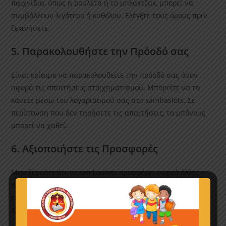
παιχνίδια, όπως η ρουλέτα ή το μπλάκτζακ, μπορεί να
συμβάλλουν λιγότερο ή καθόλου. Ελέγξτε τους όρους πριν
ξεκινήσετε.
5. Παρακολουθήστε την Πρόοδό σας
Είναι κρίσιμο να παρακολουθείτε την πρόοδό σας όσον
αφορά τις απαιτήσεις στοιχηματισμού. Μπορείτε να το
κάνετε μέσω του λογαριασμού σας στο sambaslots. Σε
περίπτωση που δεν τηρήσετε τις απαιτήσεις, το μπόνους
μπορεί να χαθεί.
6. Αξιοποιήστε τις Προσφορές
Μην ξεχνάτε ότι το sambaslots προσφέρει συχνά άλλες
προσφορές και μπόνους. Εγγραφείτε στο newsletter ή
ελέγξτε τη σελίδα προσφορών για να είστε ενημερωμένοι.
Αυτές οι προσφορές μπορεί να σας δώσουν επιπλέον αξία.