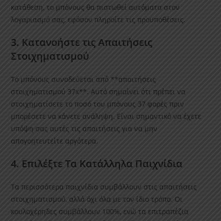
κατάθεση, το μπόνους θα πιστωθεί αυτόματα στον
λογαριασμό σας, εφόσον πληροίτε τις προϋποθέσεις.
3. Κατανοήστε τις Απαιτήσεις
Στοιχηματισμού
Το μπόνους συνοδεύεται από **απαιτήσεις
στοιχηματισμού 37x**. Αυτό σημαίνει ότι πρέπει να
στοιχηματίσετε το ποσό του μπόνους 37 φορές πριν
μπορέσετε να κάνετε ανάληψη. Είναι σημαντικό να έχετε
υπόψη σας αυτές τις απαιτήσεις για να μην
απογοητευτείτε αργότερα.
4. Επιλέξτε Τα Κατάλληλα Παιχνίδια
Τα περισσότερα παιχνίδια συμβάλλουν στις απαιτήσεις
στοιχηματισμού, αλλά όχι όλα με τον ίδιο τρόπο. Οι
κουλοχέρηδες συμβάλλουν 100%, ενώ τα επιτραπέζια