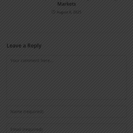
Markets
August 6, 2025
Leave a Reply