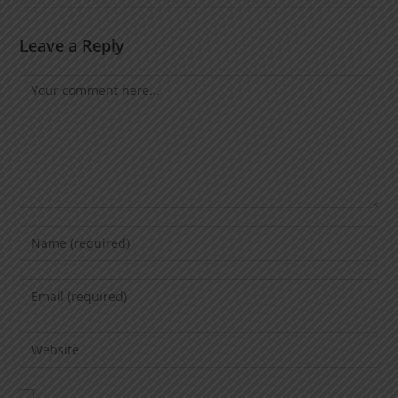
Leave a Reply