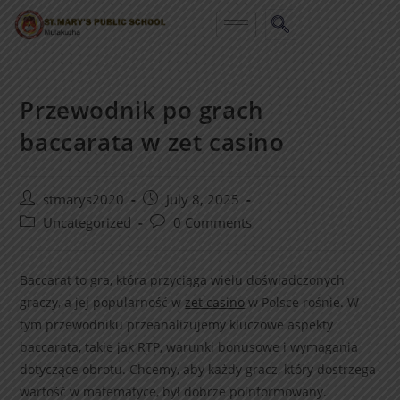
Przewodnik po grach
baccarata w zet casino
stmarys2020
July 8, 2025
Uncategorized
0 Comments
Baccarat to gra, która przyciąga wielu doświadczonych
graczy, a jej popularność w
zet casino
w Polsce rośnie. W
tym przewodniku przeanalizujemy kluczowe aspekty
baccarata, takie jak RTP, warunki bonusowe i wymagania
dotyczące obrotu. Chcemy, aby każdy gracz, który dostrzega
wartość w matematyce, był dobrze poinformowany.