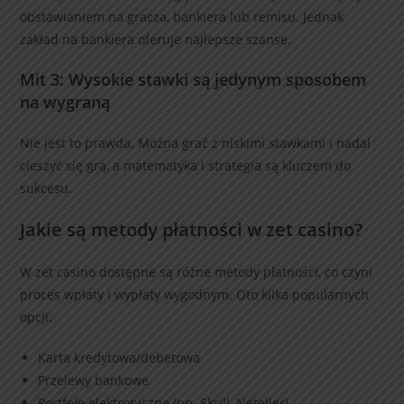
obstawianiem na gracza, bankiera lub remisu. Jednak
zakład na bankiera oferuje najlepsze szanse.
Mit 3: Wysokie stawki są jedynym sposobem
na wygraną
Nie jest to prawda. Można grać z niskimi stawkami i nadal
cieszyć się grą, a matematyka i strategia są kluczem do
sukcesu.
Jakie są metody płatności w zet casino?
W zet casino dostępne są różne metody płatności, co czyni
proces wpłaty i wypłaty wygodnym. Oto kilka popularnych
opcji:
Karta kredytowa/debetowa
Przelewy bankowe
Portfele elektroniczne (np. Skrill, Neteller)