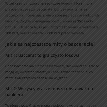
W zet casino można znaleźć różne bonusy, które mogą
przyciągnąć graczy baccarata. Bonusy powitalne są
szczególnie interesujące, ale ważne jest, aby sprawdzić ich
warunki. Zwykle wymagania obrotu wynoszą
35x
kwoty
bonusu. Oznacza to, że jeśli otrzymasz bonus w wysokości
200 PLN, musisz obrócić 7,000 PLN przed wypłatą.
Jakie są najczęstsze mity o baccaracie?
Mit 1: Baccarat to gra czysto losowa
Choć baccarat ma element losowości, doświadczeni gracze
mogą wykorzystać statystyki i analizować tendencje, co
może zwiększyć ich szanse na wygraną.
Mit 2: Wszyscy gracze muszą obstawiać na
bankiera
To nieprawda. Gracze mogą swobodnie wybierać między