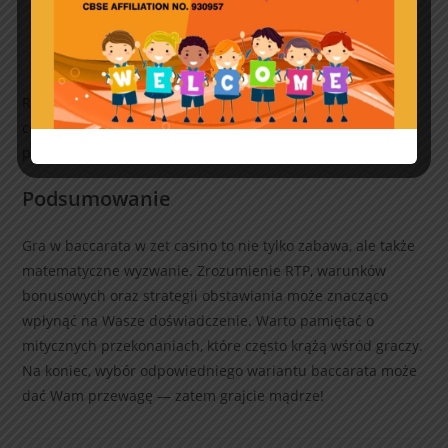
Live Baccarat
98.76%
50 PLN
Różnorodność gier sprawia, że każdy gracz może znaleźć
coś dla siebie, a różnice w RTP mogą być istotne w dłuższej
perspektywie.
Podsumowanie
Gra w baccarata w zet casino to nie tylko zabawa, ale także
matematyczne wyzwanie. Zrozumienie RTP, warunków
bonusowych oraz strategii obstawiania może znacząco
wpłynąć na Wasze doświadczenie. Warto pamiętać o
mitycznych przekonaniach, które często krążą wśród graczy.
Na koniec, wybór odpowiedniego wariantu baccarata może
dać Wam przewagę — zatem grajcie mądrze!