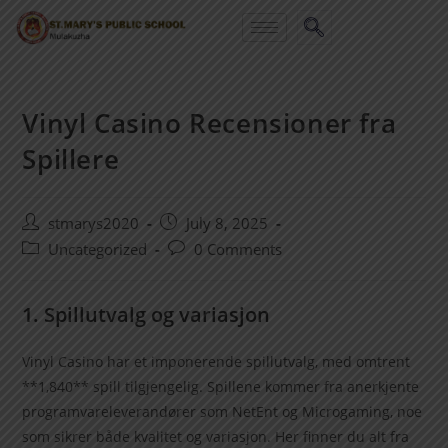
Vinyl Casino Recensioner fra
Spillere
stmarys2020
July 8, 2025
Uncategorized
0 Comments
1. Spillutvalg og variasjon
Vinyl Casino har et imponerende spillutvalg, med omtrent
**1,840** spill tilgjengelig. Spillene kommer fra anerkjente
programvareleverandører som NetEnt og Microgaming, noe
som sikrer både kvalitet og variasjon. Her finner du alt fra