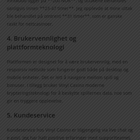
innskudd ligger på **200 NOK**, og uttakene behandles
vanligvis innen **23-47 timer**. Jeg opplevde at mine uttak
ble behandlet på omtrent **31 timer**, som er ganske
raskt for nettcasinoer.
4. Brukervennlighet og
plattformteknologi
Plattformen er designet for å være brukervennlig, med en
responsiv nettside som fungerer godt både på desktop og
mobile enheter. Det er lett å navigere mellom spill og
bonuser. I tillegg bruker Vinyl Casino moderne
krypteringsteknologi for å beskytte spillernes data, noe som
gir en tryggere opplevelse.
5. Kundeservice
Kundeservice hos Vinyl Casino er tilgjengelig via live chat og
e-post. Jeg har hatt positive erfaringer med supportteamet,