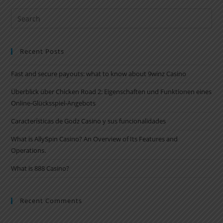
Recent Posts
Fast and secure payouts: what to know about 9winz Casino
Überblick über Chicken Road 2: Eigenschaften und Funktionen eines
Online-Glücksspiel-Angebots
Características de Godz Casino y sus funcionalidades
What is AllySpin Casino? An Overview of Its Features and
Operations.
What is 888 Casino?
Recent Comments