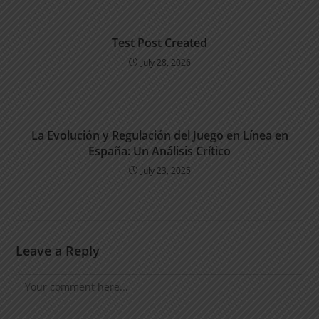
Test Post Created
July 28, 2026
La Evolución y Regulación del Juego en Línea en
España: Un Análisis Crítico
July 23, 2025
Leave a Reply