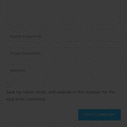
Save my name, email, and website in this browser for the
next time I comment.